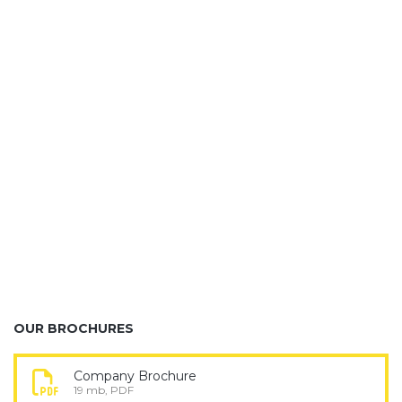
Property
Thamrin Nine
merupakan kawasan superblok premium yang
mengintegrasikan perkantoran, hunian, hotel, pusat
perbelanjaan, serta fasilitas pendukung dalam satu area
modern. Dikenal sebagai lokasi gedung pencakar langit ikonik di
Indonesia, kawasan ini menghadirkan lingkungan bisnis dan gaya
hidup berstandar internasional di pusat Jakarta.
OUR BROCHURES
Company Brochure
19 mb, PDF